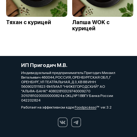
Тяхан с курицей
Лапша WOK с
курицей
ИП Пригодич М.В.
Индивидуальный предприниматель Пригодич Михаил
Витальевич 460044, РОССИЯ, ОРЕНБУРГСКАЯ ОБЛ, Г
ОРЕНБУРГ, УЛ ТЕАТРАЛЬНАЯ, Д 3, КВ 88 ИНН
560902511823 ФИЛИАЛ "НИЖЕГОРОДСКИЙ" АО
"АЛЬФА-БАНК" 40802810329740009270
30101810200000000824 в ОКЦ № 1 ВВГУ Банка России
042202824
Работает на эффективном ядре
Foodpicásso
ver. 3.2