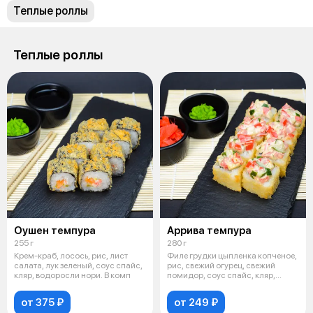
Теплые роллы
Теплые роллы
Оушен темпура
Аррива темпура
255 г
280 г
Крем-краб, лосось, рис, лист
Филе грудки цыпленка копченое,
салата, лук зеленый, соус спайс,
рис, свежий огурец, свежий
кляр, водоросли нори. В комп
помидор, соус спайс, кляр,
водор
от 375 ₽
от 249 ₽