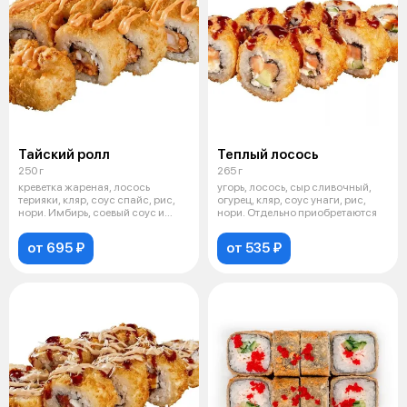
Тайский ролл
Теплый лосось
250 г
265 г
креветка жареная, лосось
угорь, лосось, сыр сливочный,
терияки, кляр, соус спайс, рис,
огурец, кляр, соус унаги, рис,
нори. Имбирь, соевый соус и
нори. Отдельно приобретаются
васаб
от 695 ₽
от 535 ₽