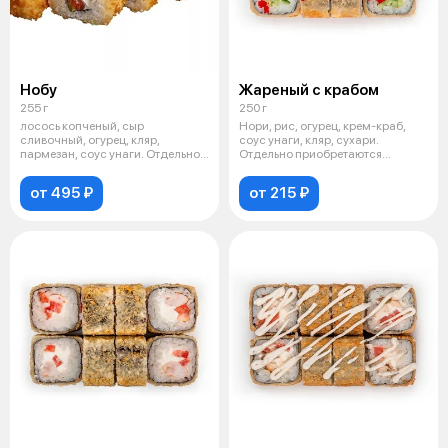
Нобу
Жареный с крабом
255 г
250 г
лосось копченый, сыр
Нори, рис, огурец, крем-краб,
сливочный, огурец, кляр,
соус унаги, кляр, сухари.
пармезан, соус унаги. Отдельно
Отдельно приобретаются
приобретаются
имбирь, ва
от 495 ₽
от 215 ₽