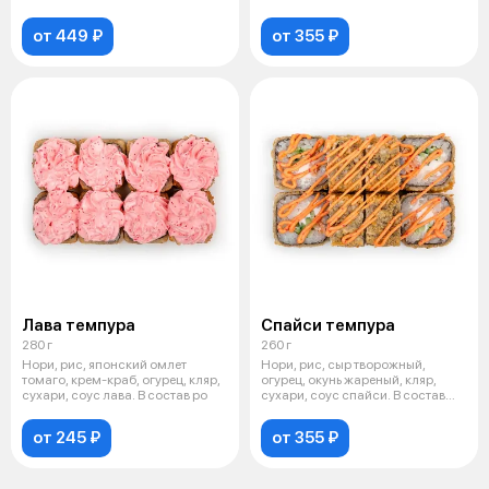
ва
от 449 ₽
от 355 ₽
Лава темпура
Спайси темпура
280 г
260 г
Нори, рис, японский омлет
Нори, рис, сыр творожный,
томаго, крем-краб, огурец, кляр,
огурец, окунь жареный, кляр,
сухари, соус лава. В состав ро
сухари, соус спайси. В состав
ролл
от 245 ₽
от 355 ₽