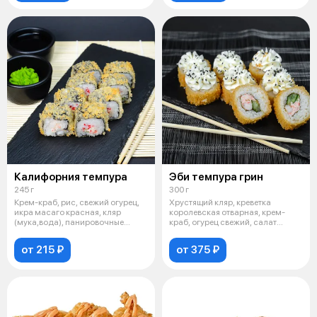
Калифорния темпура
Эби темпура грин
245 г
300 г
Крем-краб, рис, свежий огурец,
Хрустящий кляр, креветка
икра масаго красная, кляр
королевская отварная, крем-
(мука,вода), панировочные
краб, огурец свежий, салат
сухари,
Айсберг, кл
от 215 ₽
от 375 ₽