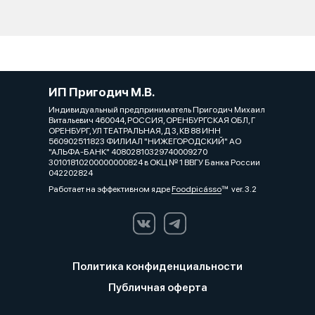
ИП Пригодич М.В.
Индивидуальный предприниматель Пригодич Михаил
Витальевич 460044, РОССИЯ, ОРЕНБУРГСКАЯ ОБЛ, Г
ОРЕНБУРГ, УЛ ТЕАТРАЛЬНАЯ, Д 3, КВ 88 ИНН
560902511823 ФИЛИАЛ "НИЖЕГОРОДСКИЙ" АО
"АЛЬФА-БАНК" 40802810329740009270
30101810200000000824 в ОКЦ № 1 ВВГУ Банка России
042202824
Работает на эффективном ядре
Foodpicásso
ver. 3.2
Политика конфиденциальности
Публичная оферта