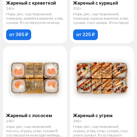
Жареный с креветкой
Жареный с курицей
240 г
250 г
Нори, рис, сыр творожный,
Нори, рис, сыр творожный,
помидор, креветка вареная, кляр,
помидор, курица жареная, кляр,
сухари. В состав ролла не вход
сухари, соус цезарь . В состав ро
от 365 ₽
от 225 ₽
Жареный с лососем
Жареный с угрем
240 г
250 г
нори, рис, сыр творожный,
Нори, рис, сыр творожный,
лосось, огурец, кляр, сухари В
огурец, угорь, кляр, сухари, соус
состав ролла не входят имбирь,
унаги, кунжут. В состав ролл