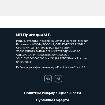
ИП Пригодич М.В.
Индивидуальный предприниматель Пригодич Михаил
Витальевич 460044, РОССИЯ, ОРЕНБУРГСКАЯ ОБЛ, Г
ОРЕНБУРГ, УЛ ТЕАТРАЛЬНАЯ, Д 3, КВ 88 ИНН
560902511823 ФИЛИАЛ "НИЖЕГОРОДСКИЙ" АО
"АЛЬФА-БАНК" 40802810329740009270
30101810200000000824 в ОКЦ № 1 ВВГУ Банка России
042202824
Работает на эффективном ядре
Foodpicásso
ver. 3.2
Политика конфиденциальности
Публичная оферта