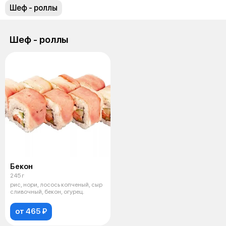
Шеф - роллы
Шеф - роллы
Бекон
245 г
рис, нори, лосось копченый, сыр
сливочный, бекон, огурец.
от 465 ₽