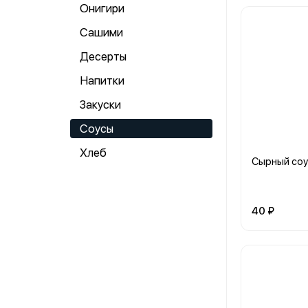
Онигири
Сашими
Десерты
Напитки
Закуски
Соусы
Хлеб
Сырный соу
40 ₽