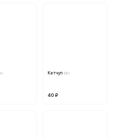
Кетчуп
 г
25 г
40 ₽