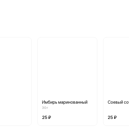
Имбирь маринованный
Соевый со
30 г
25 ₽
25 ₽