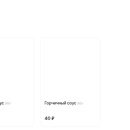
ус
Горчичный соус
30 г
30 г
40 ₽