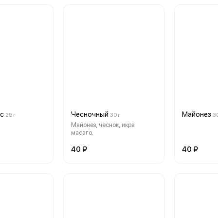
с
Чесночный
Майонез
25 г
30 г
30
Майонез, чеснок, икра
масаго.
40 ₽
40 ₽