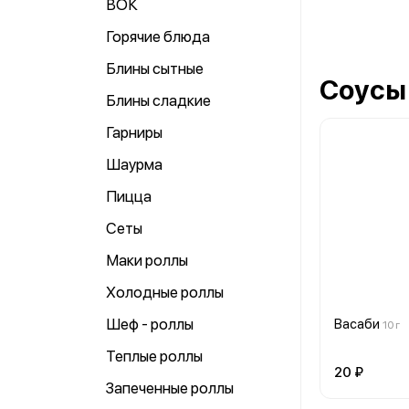
ВОК
Горячие блюда
Блины сытные
Соусы
Блины сладкие
Гарниры
Шаурма
Пицца
Сеты
Маки роллы
Холодные роллы
Шеф - роллы
Васаби
10 г
Теплые роллы
20 ₽
Запеченные роллы