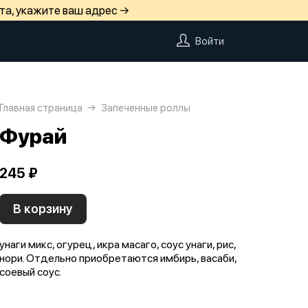
та, укажите ваш адрес →
Войти
Главная страница
Запеченные роллы
Фурай
245 ₽
В корзину
унаги микс, огурец, икра масаго, соус унаги, рис,
нори. Отдельно приобретаются имбирь, васаби,
соевый соус.