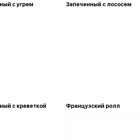
ный с угрем
Запеченный с лососем
ный с креветкой
Французский ролл