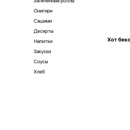
Запеченные роллы
Онигири
Сашими
Десерты
Хот бек
Напитки
Закуски
Соусы
Хлеб