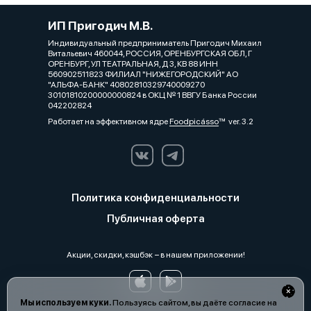
ИП Пригодич М.В.
Индивидуальный предприниматель Пригодич Михаил
Витальевич 460044, РОССИЯ, ОРЕНБУРГСКАЯ ОБЛ, Г
ОРЕНБУРГ, УЛ ТЕАТРАЛЬНАЯ, Д 3, КВ 88 ИНН
560902511823 ФИЛИАЛ "НИЖЕГОРОДСКИЙ" АО
"АЛЬФА-БАНК" 40802810329740009270
30101810200000000824 в ОКЦ № 1 ВВГУ Банка России
042202824
Работает на эффективном ядре
Foodpicásso
ver. 3.2
Политика конфиденциальности
Публичная оферта
Акции, скидки, кэшбэк − в нашем приложении!
Мы используем куки.
Пользуясь сайтом, вы даёте согласие на