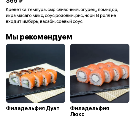
365 ₽
Креветка темпура, сыр сливочный, огурец, помидор,
икра масаго микс, соус розовый, рис, нори. В ролл не
входит имбирь, васаби, соевый соус
Мы рекомендуем
Филадельфия Дуэт
Филадельфия
Люкс