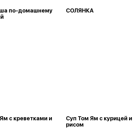
пша по-домашнему
СОЛЯНКА
ей
 Ям с креветками и
Суп Том Ям с курицей и
рисом