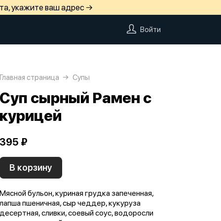
та, укажите ваш адрес →
Войти
Главная страница
Супы
Суп сырный Рамен с
курицей
395 ₽
В корзину
Мясной бульон, куриная грудка запеченная,
лапша пшеничная, сыр чеддер, кукуруза
десертная, сливки, соевый соус, водоросли