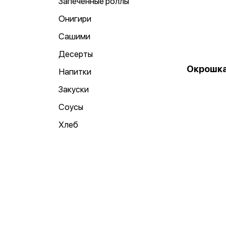
Запеченные роллы
Онигири
Сашими
Десерты
Окрошка
Напитки
Закуски
Соусы
Хлеб