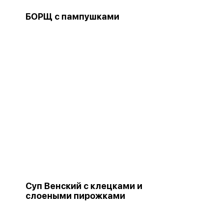
БОРЩ с пампушками
Суп Венский с клецками и
слоеными пирожками