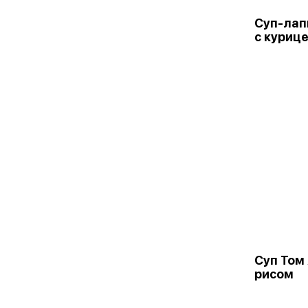
Суп-ла
с куриц
Суп Том
рисом