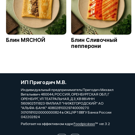
Блин МЯСНОЙ
Блин Сливочный
пепперони
ИП Пригодич М.В.
Индивидуальный предприниматель Пригодич Михаил
Витальевич 460044, РОССИЯ, ОРЕНБУРГСКАЯ ОБЛ, Г
ОРЕНБУРГ, УЛ ТЕАТРАЛЬНАЯ, Д 3, КВ 88 ИНН
560902511823 ФИЛИАЛ "НИЖЕГОРОДСКИЙ" АО
"АЛЬФА-БАНК" 40802810329740009270
30101810200000000824 в ОКЦ № 1 ВВГУ Банка России
042202824
Работает на эффективном ядре
Foodpicásso
ver. 3.2