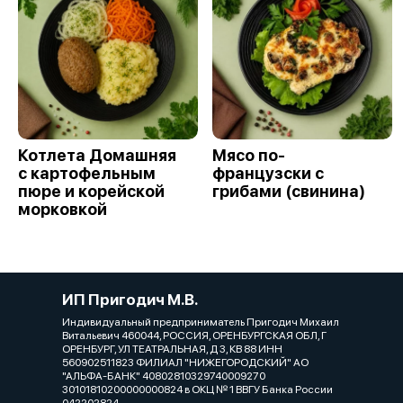
Котлета Домашняя
Мясо по-
с картофельным
французски с
пюре и корейской
грибами (свинина)
морковкой
ИП Пригодич М.В.
Индивидуальный предприниматель Пригодич Михаил
Витальевич 460044, РОССИЯ, ОРЕНБУРГСКАЯ ОБЛ, Г
ОРЕНБУРГ, УЛ ТЕАТРАЛЬНАЯ, Д 3, КВ 88 ИНН
560902511823 ФИЛИАЛ "НИЖЕГОРОДСКИЙ" АО
"АЛЬФА-БАНК" 40802810329740009270
30101810200000000824 в ОКЦ № 1 ВВГУ Банка России