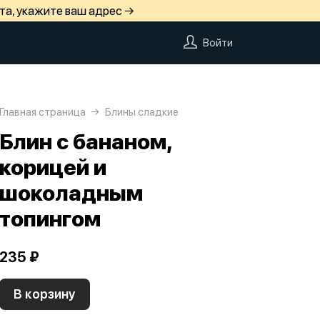
та, укажите ваш адрес →
Войти
Главная страница
Блины сладкие
Блин с бананом,
корицей и
шоколадным
топингом
235 ₽
В корзину