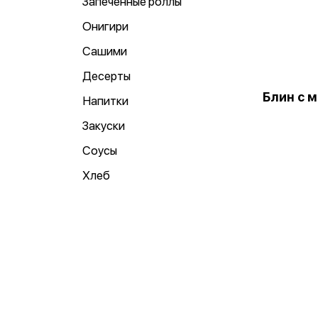
Запеченные роллы
Онигири
Сашими
Десерты
Блин с 
Напитки
Закуски
Соусы
Хлеб