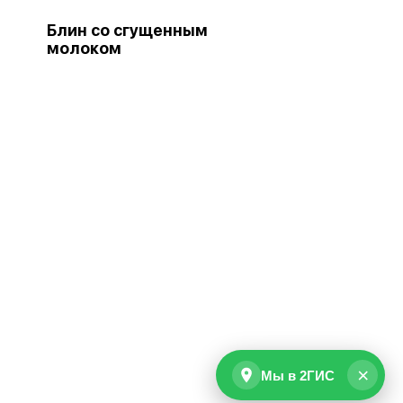
Блин со сгущенным
молоком
×
Мы в 2ГИС