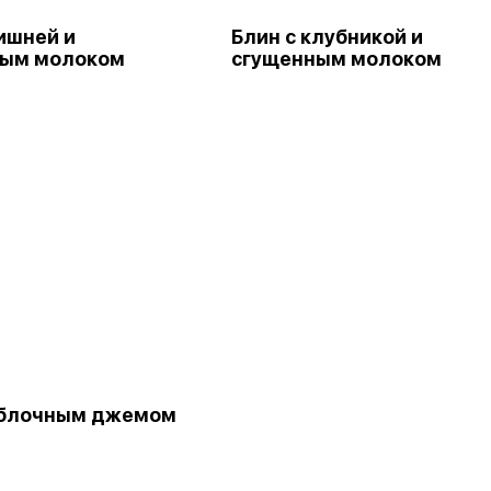
вишней и
Блин с клубникой и
ным молоком
сгущенным молоком
яблочным джемом