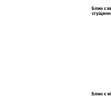
Блин с 
сгущен
Блин с 