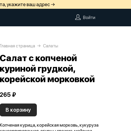
та, укажите ваш адрес →
Войти
Главная страница
Салаты
Салат с копченой
куриной грудкой,
корейской морковкой
265 ₽
В корзину
Копченая курица, корейская морковь, кукуруза
консервированная, огурцы свежие, майонез