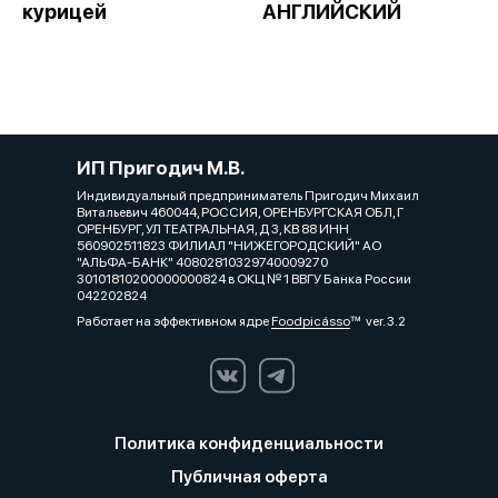
курицей
АНГЛИЙСКИЙ
ИП Пригодич М.В.
Индивидуальный предприниматель Пригодич Михаил
Витальевич 460044, РОССИЯ, ОРЕНБУРГСКАЯ ОБЛ, Г
ОРЕНБУРГ, УЛ ТЕАТРАЛЬНАЯ, Д 3, КВ 88 ИНН
560902511823 ФИЛИАЛ "НИЖЕГОРОДСКИЙ" АО
"АЛЬФА-БАНК" 40802810329740009270
30101810200000000824 в ОКЦ № 1 ВВГУ Банка России
042202824
Работает на эффективном ядре
Foodpicásso
ver. 3.2
Политика конфиденциальности
Публичная оферта