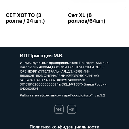
СЕТ ХОТТО (3
Сет XL (8
ролла / 24 шт.)
роллов/64шт)
ИП Пригодич М.В.
Индивидуальный предприниматель Пригодич Михаил
Витальевич 460044, РОССИЯ, ОРЕНБУРГСКАЯ ОБЛ, Г
ОРЕНБУРГ, УЛ ТЕАТРАЛЬНАЯ, Д 3, КВ 88 ИНН
560902511823 ФИЛИАЛ "НИЖЕГОРОДСКИЙ" АО
"АЛЬФА-БАНК" 40802810329740009270
30101810200000000824 в ОКЦ № 1 ВВГУ Банка России
042202824
Работает на эффективном ядре
Foodpicásso
ver. 3.2
Политика конфиденциальности