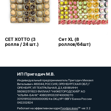
СЕТ ХОТТО (3
Сет XL (8
ролла / 24 шт.)
роллов/64шт)
ИП Пригодич М.В.
Индивидуальный предприниматель Пригодич Михаил
Витальевич 460044, РОССИЯ, ОРЕНБУРГСКАЯ ОБЛ, Г
ОРЕНБУРГ, УЛ ТЕАТРАЛЬНАЯ, Д 3, КВ 88 ИНН
560902511823 ФИЛИАЛ "НИЖЕГОРОДСКИЙ" АО
"АЛЬФА-БАНК" 40802810329740009270
30101810200000000824 в ОКЦ № 1 ВВГУ Банка России
042202824
Работает на эффективном ядре
Foodpicásso
ver. 3.2