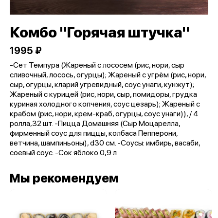
Комбо "Горячая штучка"
1995 ₽
-Сет Темпура (Жареный с лососем (рис, нори, сыр
сливочный, лосось, огурцы); Жареный с угрём (рис, нори,
сыр, огурцы, кларий угревидный, соус унаги, кунжут);
Жареный с курицей (рис, нори, сыр, помидоры, грудка
куриная холодного копчения, соус цезарь); Жареный с
крабом (рис, нори, крем-краб, огурцы, соус унаги)), / 4
ролла,32 шт. -Пицца Домашняя (Сыр Моцарелла,
фирменный соус для пиццы, колбаса Пепперони,
ветчина, шампиньоны), d30 см. -Соусы: имбирь, васаби,
соевый соус. -Сок яблоко 0,9 л
Мы рекомендуем