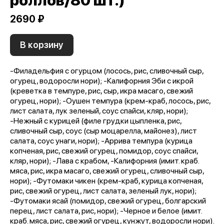
роллов/80 шт.)
2690 ₽
В корзину
-Филадельфия с огурцом (лосось, рис, сливочный сыр,
огурец, водоросли нори); -Калифорния Эби с икрой
(креветка в темпуре, рис, сыр, икра масаго, свежий
огурец, нори); -Оушен темпура (крем-краб, лосось, рис,
лист салата, лук зеленый, соус спайси, кляр, нори);
-Нежный с курицей (филе грудки цыпленка, рис,
сливочный сыр, соус (сыр моцарелла, майонез), лист
салата, соус унаги, нори); -Аррива темпура (курица
копченая, рис, свежий огурец, помидор, соус спайси,
кляр, нори); -Лава с крабом, -Калифорния (имит. краб.
мяса, рис, икра масаго, свежий огурец, сливочный сыр,
нори); -Футомаки чикен (крем-краб, курица копченая,
рис, свежий огурец, лист салата, зеленый лук, нори);
-Футомаки ясай (помидор, свежий огурец, болгарский
перец, лист салата, рис, нори); -Черное и белое (имит.
краб. мяса, рис, свежий огурец, кунжут, водоросли нори).