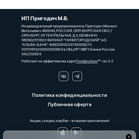
ИП Пригодич М.В.
Индивидуальный предприниматель Пригодич Михаил
Витальевич 460044, РОССИЯ, ОРЕНБУРГСКАЯ ОБЛ, Г
ОРЕНБУРГ, УЛ ТЕАТРАЛЬНАЯ, Д 3, КВ 88 ИНН
560902511823 ФИЛИАЛ "НИЖЕГОРОДСКИЙ" АО
"АЛЬФА-БАНК" 40802810329740009270
30101810200000000824 в ОКЦ № 1 ВВГУ Банка России
042202824
Работает на эффективном ядре
Foodpicásso
ver. 3.2
Политика конфиденциальности
Публичная оферта
Акции, скидки, кэшбэк − в нашем приложении!