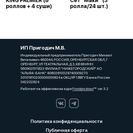
KING PREMIER (8
Сет "Маки" (3
роллов + 4 суши)
ролла/24 шт.)
ИП Пригодич М.В.
Индивидуальный предприниматель Пригодич Михаил
Витальевич 460044, РОССИЯ, ОРЕНБУРГСКАЯ ОБЛ, Г
ОРЕНБУРГ, УЛ ТЕАТРАЛЬНАЯ, Д 3, КВ 88 ИНН
560902511823 ФИЛИАЛ "НИЖЕГОРОДСКИЙ" АО
"АЛЬФА-БАНК" 40802810329740009270
30101810200000000824 в ОКЦ № 1 ВВГУ Банка России
042202824
Работает на эффективном ядре
Foodpicásso
ver. 3.2
Политика конфиденциальности
Публичная оферта