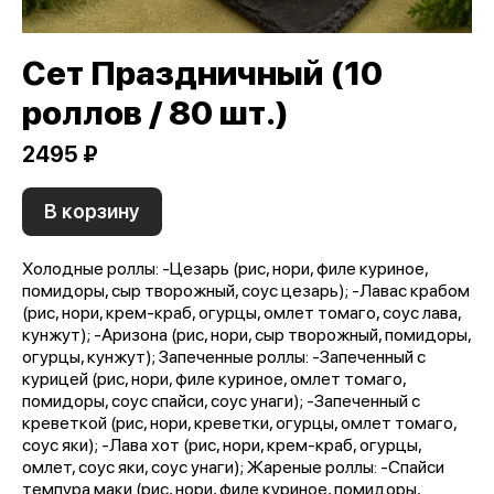
Сет Праздничный (10
роллов / 80 шт.)
2495 ₽
В корзину
Холодные роллы: -Цезарь (рис, нори, филе куриное,
помидоры, сыр творожный, соус цезарь); -Лавас крабом
(рис, нори, крем-краб, огурцы, омлет томаго, соус лава,
кунжут); -Аризона (рис, нори, сыр творожный, помидоры,
огурцы, кунжут); Запеченные роллы: -Запеченный с
курицей (рис, нори, филе куриное, омлет томаго,
помидоры, соус спайси, соус унаги); -Запеченный с
креветкой (рис, нори, креветки, огурцы, омлет томаго,
соус яки); -Лава хот (рис, нори, крем-краб, огурцы,
омлет, соус яки, соус унаги); Жареные роллы: -Спайси
темпура маки (рис, нори, филе куриное, помидоры,