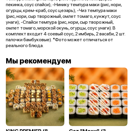
пекинка, соус спайси); -Нинику темпура маки (рис, нори,
огурцы, крем-краб, соус цезарь); -Чиз темпура маки
(рис, нори, сыр творожный, омлет томаго, кунжут, соус
унаги); -Спайси темпура (рис, нори, сыр творожный,
омлет томаго, морской окунь, огурцы, соус унаги). В
комплект входит 4 соевый соус, 2 имбирь, 2 васаби, 2 шт.
палочки бамбуковые). *Фото может отличаться от
реального блюда.
Мы рекомендуем