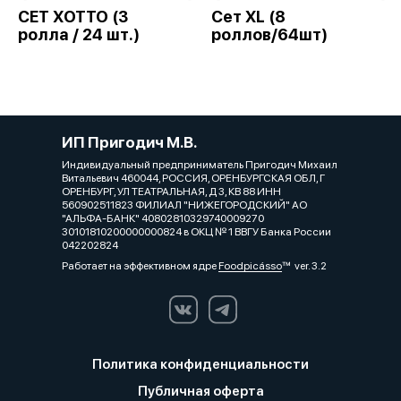
СЕТ ХОТТО (3
Сет XL (8
ролла / 24 шт.)
роллов/64шт)
ИП Пригодич М.В.
Индивидуальный предприниматель Пригодич Михаил
Витальевич 460044, РОССИЯ, ОРЕНБУРГСКАЯ ОБЛ, Г
ОРЕНБУРГ, УЛ ТЕАТРАЛЬНАЯ, Д 3, КВ 88 ИНН
560902511823 ФИЛИАЛ "НИЖЕГОРОДСКИЙ" АО
"АЛЬФА-БАНК" 40802810329740009270
30101810200000000824 в ОКЦ № 1 ВВГУ Банка России
042202824
Работает на эффективном ядре
Foodpicásso
ver. 3.2
Политика конфиденциальности
Публичная оферта