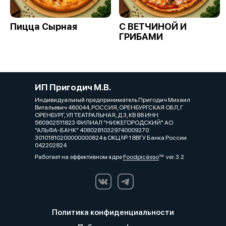
Пицца Сырная
С ВЕТЧИНОЙ И
ГРИБАМИ
ИП Пригодич М.В.
Индивидуальный предприниматель Пригодич Михаил
Витальевич 460044, РОССИЯ, ОРЕНБУРГСКАЯ ОБЛ, Г
ОРЕНБУРГ, УЛ ТЕАТРАЛЬНАЯ, Д 3, КВ 88 ИНН
560902511823 ФИЛИАЛ "НИЖЕГОРОДСКИЙ" АО
"АЛЬФА-БАНК" 40802810329740009270
30101810200000000824 в ОКЦ № 1 ВВГУ Банка России
042202824
Работает на эффективном ядре
Foodpicásso
ver. 3.2
Политика конфиденциальности