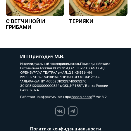
С ВЕТЧИНОЙ И
ТЕРИЯКИ
ГРИБАМИ
ИП Пригодич М.В.
Индивидуальный предприниматель Пригодич Михаил
Витальевич 460044, РОССИЯ, ОРЕНБУРГСКАЯ ОБЛ, Г
ОРЕНБУРГ, УЛ ТЕАТРАЛЬНАЯ, Д 3, КВ 88 ИНН
560902511823 ФИЛИАЛ "НИЖЕГОРОДСКИЙ" АО
"АЛЬФА-БАНК" 40802810329740009270
30101810200000000824 в ОКЦ № 1 ВВГУ Банка России
042202824
Работает на эффективном ядре
Foodpicásso
ver. 3.2
Политика конфиденциальности