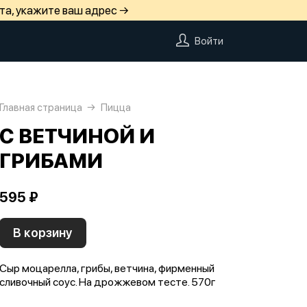
та, укажите ваш адрес →
Войти
Главная страница
Пицца
С ВЕТЧИНОЙ И
ГРИБАМИ
595 ₽
В корзину
Сыр моцарелла, грибы, ветчина, фирменный
сливочный соус. На дрожжевом тесте. 570г