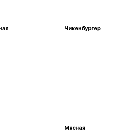
ная
Чикенбургер
Мясная