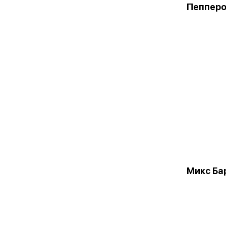
Пеппер
Микс Ба