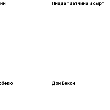
они
Пицца "Ветчина и сыр"
рбекю
Дон Бекон