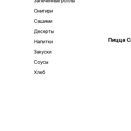
Запеченные роллы
Онигири
Сашими
Десерты
Пицца С
Напитки
Закуски
Соусы
Хлеб