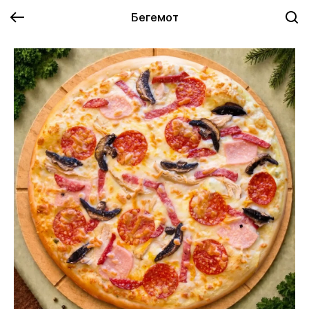
Бегемот