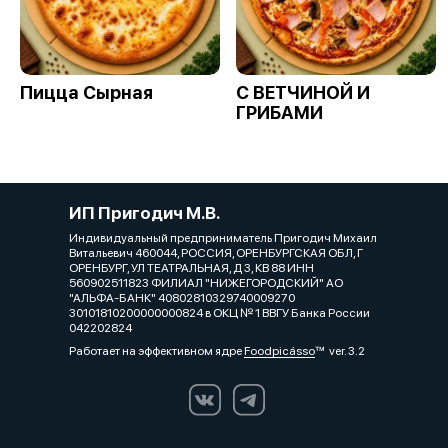
Пицца Сырная
С ВЕТЧИНОЙ И
ГРИБАМИ
ИП Пригодич М.В.
Индивидуальный предприниматель Пригодич Михаил
Витальевич 460044, РОССИЯ, ОРЕНБУРГСКАЯ ОБЛ, Г
ОРЕНБУРГ, УЛ ТЕАТРАЛЬНАЯ, Д 3, КВ 88 ИНН
560902511823 ФИЛИАЛ "НИЖЕГОРОДСКИЙ" АО
"АЛЬФА-БАНК" 40802810329740009270
30101810200000000824 в ОКЦ № 1 ВВГУ Банка России
042202824
Работает на эффективном ядре
Foodpicásso
ver. 3.2